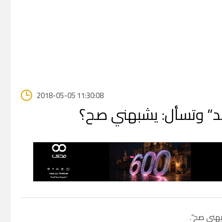
2018-05-05 11:30:08
هد” وتسأل: يشبهني صح؟
بهني صح”.