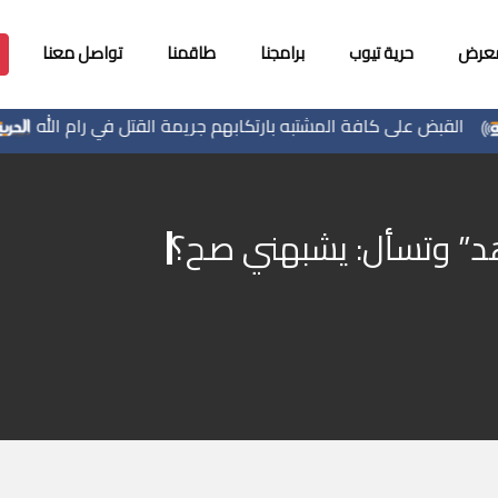
معرض
حرية تيوب
برامجنا
طاقمنا
تواصل معنا
القبض على كافة المشتبه بارتكابهم جريمة القتل في رام الله
اهد” وتسأل: يشبهني صح؟