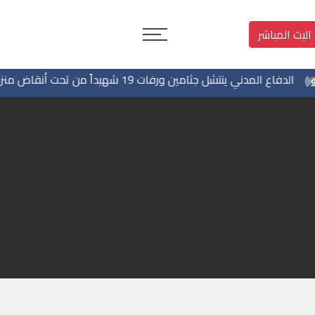
البث المباشر
الدفاع المدني ينتشل جثامين ورفات 19 شهيداً من تحت أنقاض منزل لعائلة كرم في تل الهوا ويواصل البحث عن مفقودين