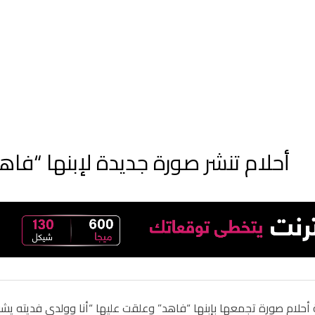
أحلام تنشر صورة جديدة لإبنها “فا
 أحلام صورة تجمعها بإبنها “فاهد” وعلقت عليها “أنا وولدي فديته يش