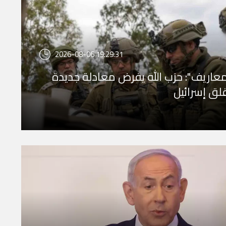
2026-08-06 19:29:31
عاريف": حزب الله يفرض معادلة جديدة
لق إسرائيل