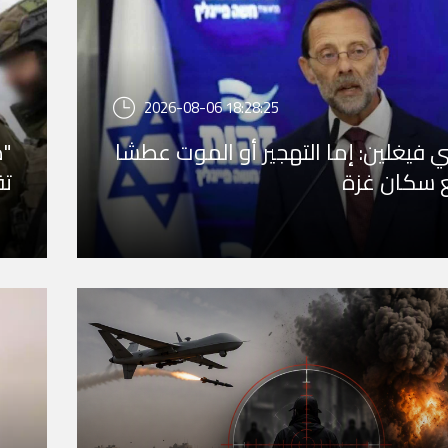
2026-08-06 18:28:25
فيغلين: إما التهجير أو الموت عطشا
"م
 سكان غزة
تق