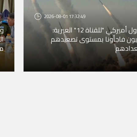
2026-08-01 17:32:49
مسؤول أميركي "للقناة 12" العبرية:
وز
انيون فاجأونا بمستوى تصعيدهم
ال
عدادهم
مب