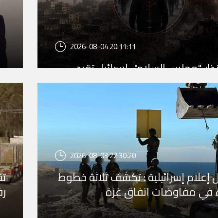
2026-08-04 20:11:11
ذار "مجلس السلام".. إسرائيل تقيد
ت الاغتيال وتخفض وتيرة هجماتها
زة
2026-08-03 22:30:20
 إعلام إسرائيلية : تكشف ثلاثة خطوط
تق
 في مفاوضات اتفاق غزة
رف