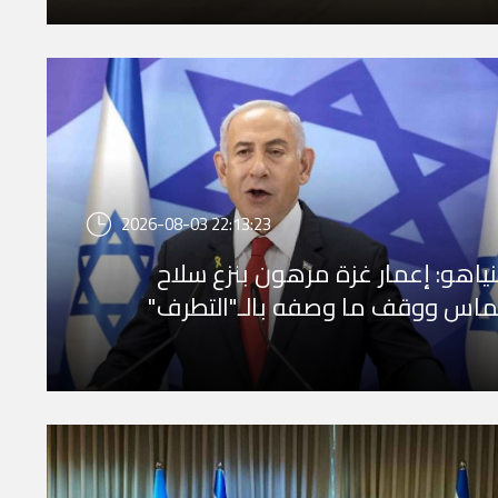
2026-08-03 22:13:23
نياهو: إعمار غزة مرهون بنزع سلاح
اس ووقف ما وصفه بالـ"التطرف"