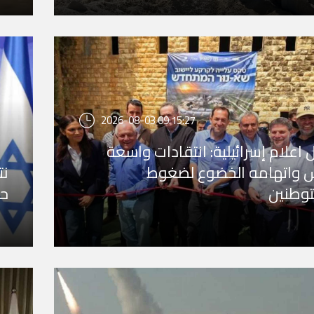
2026-08-03 09:15:27
 اعلام إسرائيلية: انتقادات واسعة
 واتهامه الخضوع لضغوط
نت
وطنين
حم