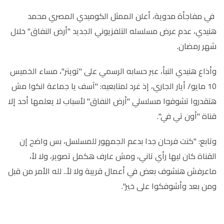
في مفاجأة مدوية، أعلن الممثل الكوميدي المصري محمد
هنيدي، عدم عرض مسلسله التلفزيوني الجديد "أرض النفاق" خلال
شهر رمضان.
وأذاع هنيدي النبأ، عبر حسابه الرسمي على "تويتر"، مساء الخميس
10 مايو/ أيار الجاري، إذ غرد لمتابعيه: "آسف يا جماعة انكوا مش
هتقدروا تشوفوا مسلسلي "أرض النفاق" لأسباب لا يعلمها أحد إلا
قناة "أون تي في".
وتابع: "كنت فرحان جدا بدعم الجمهور للمسلسل، بس واضح إن
القناة كان ليها رأي تاني، ومش عارف هكمل تصوير، ولا لأ،
ماعرفش هنشوف بعض في أعمال قريبة ولا لأ.. لله الأمر من قبل
ومن بعد وأشوفكوا على خير".