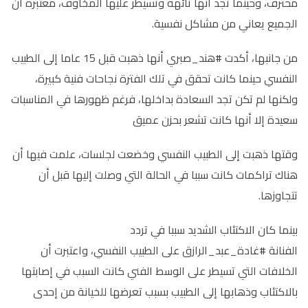
محترف، وحينما تجد أنها تائهة وتسيطر عليها المخاوف، معتبرة أن
الجميع يعاني من مشاكل نفسية.
من جانبها، أكدت #هند_صبري أنها ذهبت قبل 15 عاما إلى الطبيب
النفسي حينما كانت تحقق في تلك الفترة نجاحات فنية كبيرة،
ولكنها لم تكن تجد السعادة بداخلها، فرغم ظهورها في المناسبات
سعيدة إلا أنها كانت تشعر بحزن عميق
وقتها ذهبت إلى الطبيب النفسي وخضعت لجلسات، علمت فيها أن
هناك تراكمات كانت سببا في الحالة التي وصلت إليها قبل أن
تتجاوزها.
بينما كان الاكتئاب الشديد سببا في تردد
الفنانة #غادة_عبد_الرازق على الطبيب النفسي، واعتبرت أن
الخلافات التي تسيطر على الوسط الفني كانت السبب في إصابتها
بالاكتئاب وذهابها إلى الطبيب بسبب تعرضها للخيانة من إحدى