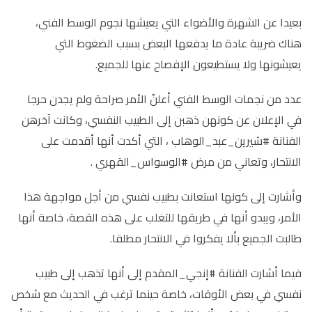
بعيدا عن الشهرة والأضواء التي يعيشها نجوم الوسط الفني،
هناك ضريبة عادة ما يدفعها البعض بسبب الضغوط التي
يعيشونها ولا يستطيعون الإفصاح عنها للجميع.
عدد من نجمات الوسط الفني أعلنّ الأمر صراحة ولم يجدن حرجا
في الإعلان عن كونهن ذهبن إلى الطبيب النفسي، وكانت آخرهن
الفنانة #شيرين_عبد_الوهاب ، التي أكدت أنها أقدمت على
الانتحار، وتعاني من مرض #الوسواس_القهري .
وأشارت إلى كونها استعانت بطبيب نفسي من أجل مواجهة هذا
الأمر، ويبدو أنها في طريقها للتغلب على هذه القصة، خاصة أنها
طالبت الجميع بألا يفكروا في الانتحار مطلقا.
فيما أشارت الفنانة #إنجي_المقدم إلى أنها تذهب إلى طبيب
نفسي في بعض الأوقات، خاصة حينما ترغب في الحديث مع شخص