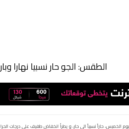
الطقس: الجو حار نسبيا نهارا وبارد
وم الخميس، حاراً نسبياً الى حار، و يطرأ انخفاض طفيف على درجات الحر