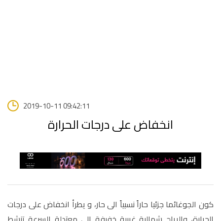
2019-10-11 09:42:11
انخفاض على درجات الحرارة
كون الجوغائما جزئيا حاراً نسبياً الى حار، و يطرأ انخفاض على درجات
الحرارة، والرياح شمالية غربية خفيفة الى معتدلة السرعة تنشط