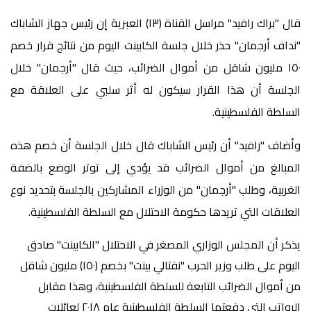
قال "براك رافيد" مراسل القناة (١٣) العبرية إن رئيس جهاز الشاباك
"نداف أرجمان" حذر خلال جلسة الكابينت اليوم من نتائج قرار خصم
١٥٠ مليون شاقل من أموال الضرائب، حيث قال "أرجمان" خلال
الجلسة أن هذا القرار سيكون له أثر سلبي على العلاقة مع
السلطة الفلسطينية.
وأضاف "رافيد" أن رئيس الشاباك قال خلال الجلسة أن خصم هذه
المبالغ من أموال الضرائب قد يؤدي إلى توتر الوضع بالضفة
الغربية، وطلب "أرجمان" من الوزراء المشاركين بالجلسة بتحديد نوع
العلاقات التي تريدها حكومة الاحتلال مع السلطة الفلسطينية.
يذكر أن المجلس الوزاري المصغر في الاحتلال "الكابينت" صادق
اليوم على طلب وزير الحرب "نفتالي بينت" بخصم (١٥٠) مليون شاقل
من أموال الضرائب التابعة للسلطة الفلسطينية، وهذا مقابل
الرواتب التي دفعتها السلطة الفلسطينية عام ٢٠١٨ لعائلات