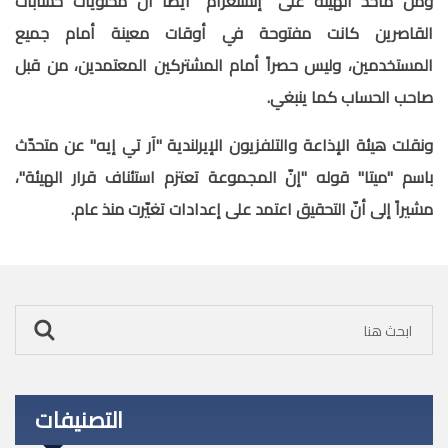
ومن مآخذ الهيئة على "إنستغرام" أيضاً أنّ محتويات حسابات
القاصرين كانت مفتوحة في أوقات معينة أمام جميع
المستخدمين، وليس حصراً أمام المشتركين المعتمدين، من قبل
صاحب الحساب كما ينبغي.
ونقلت هيئة الإذاعة والتلفزيون الإيرلندية "آر تي إيه" عن متحدّث
باسم "ميتا" قوله "إنّ المجموعة تعتزم استئناف قرار الهيئة"،
مشيراً إلى أنّ التحقيق اعتمد على إعدادات تغيّرت منذ عام.
التصنيفات