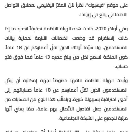
على موقع "فيسبوك"، نظراً لأنّ المقرّ الإقليمي لعملاق التواصل
الاجتماعي يقع في إيرلندا.
وفي أواخر 2020، فتحت هذه الهيئة الناظمة تحقيقاً لتحديد ما إذا
كانت إنستغرام قد وضعت الضمانات اللازمة لحماية بيانات
المستخدمين، ولا سيّما أولئك الذين تقلّ أعمارهم عن 18 عاماً،
كون المنصّة تسمح لكل من يبلغ عمره 13 عاماً فما فوق فتح
حساب.
وأبدت الهيئة الناظمة قلقها خصوصاً لجهة إمكانية أن يبدّل
المستخدمون الذين تقلّ أعمارهم عن 18 عاماً حساباتهم إلى
أخرى احترافية بسهولة كبيرة. ويتطلّب هذا النوع من الحسابات من
المستخدمين جعل تفاصيل الاتّصال بهم عامة، ممّا يعني أنّها
مرئية للجميع على الشبكة الاجتماعية.