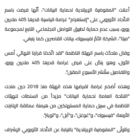
أعلنت "المفوضية الإيرلندية لحماية البيانات"، أنّها فرضت باسم
الاتّحاد الأوروبي على "إنستغرام" غرامة قياسية قدرها 405 ملايين
يورو، بسبب عدم حماية تطبيق التواصل الاجتماعي التابع لمجموعة
"ميتا"، الشركة الأمّ لفيسبوك، بيانات القاصرين كما ينبغي.
وقال متحدّث باسم الهيئة الناظمة "لقد اتّخذنا قرارنا النهائي أمس
الأول، وهو ينصّ على فرض غرامة قدرها 405 ملايين يورو،
والتفاصيل ستُنشر الأسبوع المقبل".
وهذه أضخم غرامة تفرضها هذه الهيئة منذ 2018 حين منحت
"اللائحة العامة لحماية البيانات" مزيداً من السلطات للهيئات
الناظمة في سبيل حماية المستهلكين من هيمنة عمالقة الإنترنت
الأربعة: "فيسبوك"، و"غوغل"، و"آبل"، و"تويتر".
وتتولّى "المفوضية الإيرلندية" بالنيابة عن الاتّحاد الأوروبي الإشراف