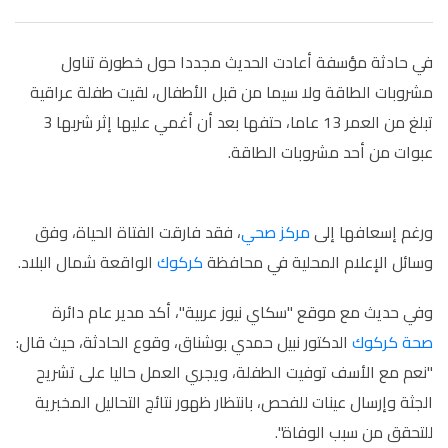
في حادثة مؤسفة أعادت الحديث مجددا حول خطورة تناول
مشروبات الطاقة ولا سيما من قبل الأطفال، لقيت طفلة عراقية
تبلغ من العمر 13 عاما، حتفها بعد أن أغمي عليها إثر شربها 3
عبوات من أحد مشروبات الطاقة.
ورغم إسعافها إلى
مركز صحي
، فقد فارقت الفتاة الحياة، وفق
وسائل الإعلام المحلية في محافظة
كركوك
الواقعة شمال البلاد.
وفي حديث مع موقع "سكاي نيوز عربية"، أكد مدير عام دائرة
صحة كركوك
الدكتور نبيل حمدي بوشناق، وقوع الحادثة، حيث قال:
"نعم مع الأسف توفيت الطفلة، ويجري العمل حاليا على تشريح
الجثة وإرسال عينات للفحص، بانتظار ظهور نتائج التحاليل المخبرية
للتحقق من سبب الوفاة".