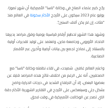
رجّح كبير علماء المناخ في وكالة "ناسا" الأميركية أن شهر تموز/
يوليو عام 2023 سيكون على الأرجح
الأكثر سخونة
في العالم منذ
"مئات، إن لم يكن آلاف السنين".
وشهد هذا الشهر تحطيم أرقام قياسية يومية وفق مراصد يديرها
الاتحاد الأوروبي وجامعة ماين، وتعتمد على توليد تقديرات أولية
بالاستناد إلى نماذج تجمع بين بيانات أرضية وأخرى عبر الأقمار
الصناعية.
واعتبر العالم غافين شميدت، في لقاء نظمته وكالة "ناسا" مع
الصحفيين، أنه على الرغم من اختلاف نتائج هذه المراصد قليلا عن
بعضها البعض، إلا أن الارتفاع الشديد في درجات الحرارة واضح
بشكل جلي وسينعكس على الأرجح في التقارير الشهرية الأكثر دقة
التي تصدر عن الوكالات الأميركية في وقت لاحق.