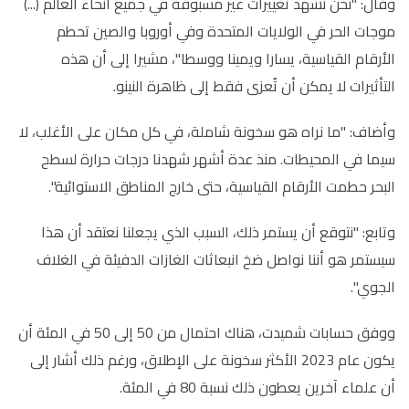
وقال: "نحن نشهد تغييرات غير مسبوقة في جميع أنحاء العالم (...)
موجات الحر في الولايات المتحدة وفي أوروبا والصين تحطم
الأرقام القياسية، يسارا ويمينا ووسطا"، مشيرا إلى أن هذه
التأثيرات لا يمكن أن تُعزى فقط إلى ظاهرة النينو.
وأضاف: "ما نراه هو سخونة شاملة، في كل مكان على الأغلب، لا
سيما في المحيطات. منذ عدة أشهر شهدنا درجات حرارة لسطح
البحر حطمت الأرقام القياسية، حتى خارج المناطق الاستوائية".
وتابع: "نتوقع أن يستمر ذلك، السبب الذي يجعلنا نعتقد أن هذا
سيستمر هو أننا نواصل ضخ انبعاثات الغازات الدفيئة في الغلاف
الجوي".
ووفق حسابات شميدت، هناك احتمال من 50 إلى 50 في المئة أن
يكون عام 2023 الأكثر سخونة على الإطلاق، ورغم ذلك أشار إلى
أن علماء آخرين يعطون ذلك نسبة 80 في المئة.