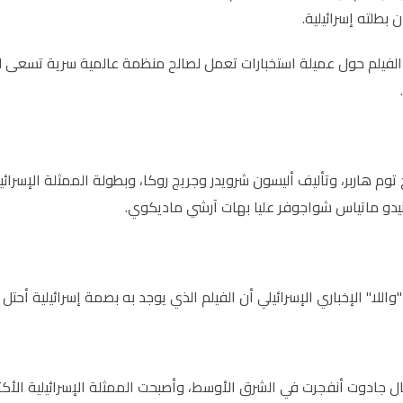
ن بطلته إسرائيلية.
الفيلم حول عميلة استخبارات تعمل لصالح منظمة عالمية سرية تسعى 
 توم هاربر، وﺗﺄﻟﻴﻒ أليسون شرويدر وجريج روكا، وبطولة الممثلة الإسرا
دو ماتياس شواجوفر عليا بهات آرشي ماديكوي.
للا" الإخباري الإسرائيلي أن الفيلم الذي يوجد به بصمة إسرائيلية أحت
 جادوت أنفجرت في الشرق الأوسط، وأصبحت الممثلة الإسرائيلية الأكثر