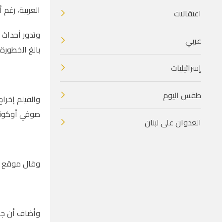
العربية، رغم أ
اعتقالات
وتدور أحداث 
عربي
بالغ الخطورة.
إسرائيليات
طقس اليوم
والفيلم إخراج
صوفي أوكوني
العدوان على لبنان
وقال موقع "وا
وأضاف أن جال