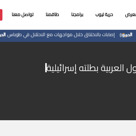
معرض
حرية تيوب
برامجنا
طاقمنا
تواصل معنا
إصابات بالاختناق خلال مواجهات مع الاحتلال في طوباس
42 الف مسافر تن
 العربية بطلته إسرائيلية