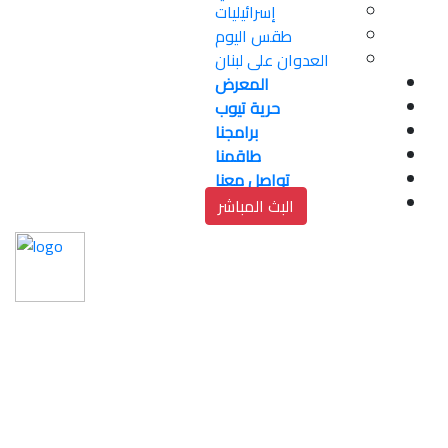
إسرائيليات
طقس اليوم
العدوان على لبنان
المعرض
حرية تيوب
برامجنا
طاقمنا
تواصل معنا
البث المباشر
ثلاثة شهداء في قصف 
للاحتلال على مخيم 
النصيرات