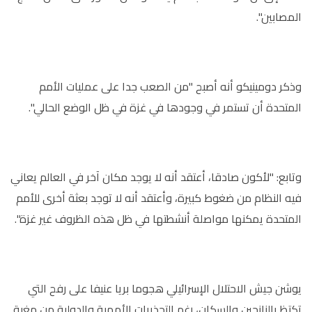
المصابين".
وذكر دومينيكو أنه أصبح "من الصعب جدا على عمليات الأمم
المتحدة أن تستمر في وجودها في غزة في ظل الوضع الحالي".
وتابع: "لأكون صادقا، أعتقد أنه لا يوجد مكان آخر في العالم يعاني
فيه النظام من ضغوط كبيرة، وأعتقد أنه لا توجد بعثة أخرى للأمم
المتحدة يمكنها مواصلة أنشطتها في ظل هذه الظروف غير غزة".
يوشن جيش الاحتلال الإسرائيلي هجوما بريا عنيفا على رفح التي
تكتظ بالنازحين والسكان، رغم التحذيرات الأممية والدولية من مغبة