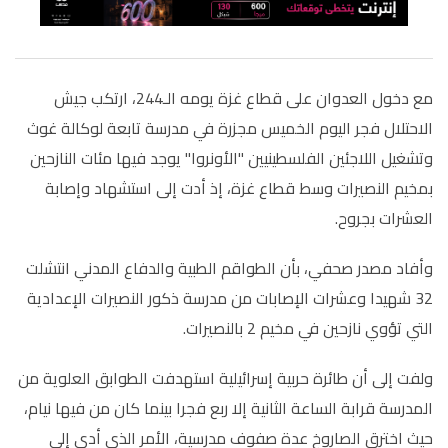
مع دخول العدوان على قطاع غزة يومه الـ244، ارتكب جيش
الاحتلال فجر اليوم الخميس مجزرة في مدرسة تابعة لوكالة غوث
وتشغيل اللاجئين الفلسطينيين "الأونروا" يوجد فيها مئات النازحين
بمخيم النصيرات وسط قطاع غزة، إذ أدت إلى استشهاد وإصابة
العشرات بجروح.
وأفاد مصدر صحفي، بأن الطواقم الطبية والدفاع المدني انتشلت
32 شهيدا وعشرات الإصابات من مدرسة ذكور النصيرات الإعدادية
التي تؤوي نازحين في مخيم 2 بالنصيرات.
ولفت إلى أن طائرة حربية إسرائيلية استهدفت الطوابق العلوية من
المدرسة قرابة الساعة الثانية إلا ربع فجرا بينما كان من فيها نيام،
حيث اخترق الصاروخ عدة صفوف مدرسية، الأمر الذي أدى إلى