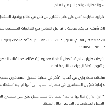
 والمطارات والموانئ في العالم.
راود سترايك: "نحن على علم بالتقارير عن خلل في نظام ويندوز، المشغّل 
شركة "مايكروسوفت": "نواصل التعامل مع التداعيات المستمرة لتطبيقات مايكروسوفت 365 المتب
 عديدة في العالم، تعليق رحلات بسبب "مشاكل فنيّة". وأكّدت إدارة الط
مشكلة الاتصالات".
شركات طيران هندية، بتعطل أنظمة معلوماتية كذلك. كما قالت الخطوط ا
قوم باتخاذ الإجراءات اللازمة لحله.
سلطات مطار برلين في ألمانيا، "تأخُّر في عملية تسجيل المسافرين بسب
إدارة شؤون المسافرين في مطارات إسبانيا، إلى أنها تواجه "مشكلات
راين اير" إن رحلاتها تواجه "اضطرابات بسبب عطل فني على مستوى الع
العطل المعلوماتي العالمي طال المطار.