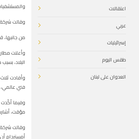
والمستشفيات،
اعتقالات
وقالت شركة ك
عربي
من جانبها، قالت 
إسرائيليات
وأعلنت مطارات
طقس اليوم
البلاد، بسبب 
العدوان على لبنان
وأفادت ثلاث 
فني عالمي، وت
وفيما أكّدت 
مؤقت، أشارت 
وقالت شركة "
أمستردام أن 