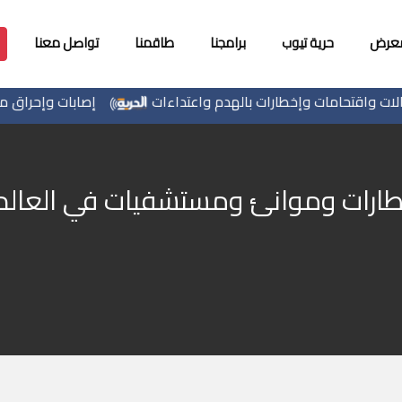
معرض
حرية تيوب
برامجنا
طاقمنا
تواصل معنا
تحامات وإخطارات بالهدم واعتداءات
إصابات وإحراق مساكن في
طارات وموانئ ومستشفيات في العالم