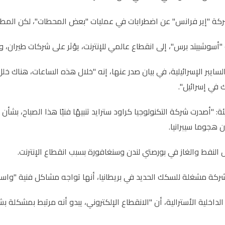
كة "إير فرانس" عن اضطرابات في عمليات "بعض المحطات"، لكن المطارا
أسوشييتد برس"، إلى انقطاع عالمي للإنترنت، يؤثر على شركات طيران، وب
سايبر الإسرائيلية، في بيان صدر عنها، إنه "خلال هذه الساعات، هناك خل
ك في إسرائيل
"
.
: "أصدرت شركة التكنولوجيا كراود سترايد تنبيهًا فنيًا هذا الصباح، بشأ
 هجوما سيبرانيا.
النفط والغاز في بورصتي لندن وسنغافورة بسبب انقطاع الإنترنت.
شركة مشغلة للسكك الحديد في بريطانيا، أنها تواجه مشاكل فنية "واسع
لداخلية الأسترالية، أن "الانقطاع الإلكتروني، يبدو أنه مرتبط بمشكلة بش