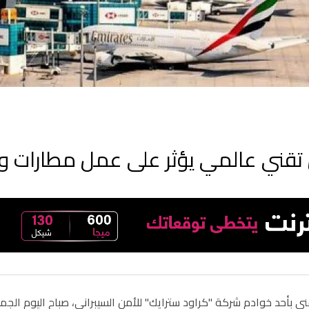
تقني عالمي يؤثر على عمل مطارات 
ني بأحد خوادم شركة "كراود سترايك" للأمن السيبراني، صباح اليوم الجمع