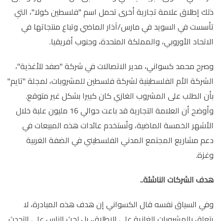
ذلك إطلاق علامة تجارية أخرى تحمل اسم "فلسطين كولا"، التي
تأسست في السويد في مارس/آذار الماضي وتباع منتجاتها في
الاتحاد الأوروبي، والمملكة المتحدة، وجنوب أفريقيا.
وصرح محمد كسواني، مدير الاتصالات في شركة "صفد للأغذية"،
الشركة الأم الفلسطينية لشركة فلسطين للمشروبات، لمجلة "تايم"
بأن الطلب على المشروب الغازي كان كبيرا بشكل غير متوقع.
وأوضح أن العلامة التجارية قد باعت حوالي 16 مليون علبة خلال
الأشهر الخمسة الماضية، وتُستخدم عائدات هذه المبيعات في
دعم مشاريع المجتمع المدني الفلسطيني في الضفة الغربية
وغزة.
هدف الشركات الناشئة..
وفي السياق نفسه قال الكسواني إن هدف هذه المبادرة، لا
يتعلق بالمشروبات الغازية على الإطلاق، بل لحث الناس على التحدث