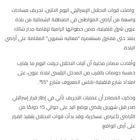
واصلت قوات الاحتلال الإسرائيلي اليوم الاثنين، تجريف مساحات
واسعة من أراضي المواطنين في المنطقة الشمالية من بلدة
عزون شرق قلقيلية، ضمن خطواتها الرامية لإقامة جدار شائك
يمتد حتى مفترق مستعمرة "معاليه شمرون" المقامة على أراضي
البلدة
.
وأفادت مصادر محلية أن آليات الاحتلال جرفت اليوم ما يقارب
خمسة دونمات بالقرب من المدخل الرئيسي لبلدة عزون، على
امتداد شارع قلقيلية-نابلس المعروف بشارع "55".
وذكرت المصادر أن عمليات التجريف تأتي في إطار قرار إسرائيلي
صدر قبل شهرين يقضي بوضع اليد على حوالي 15 دونمًا من
الأراضي لأغراض عسكرية، وقد بدأت قوات الاحتلال بتنفيذ القرار
على أرض الواقع
.