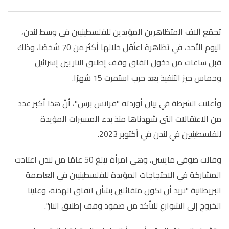
تجمّع آلاف المتظاهرين المؤيدين للفلسطينيين في وسط لندن،
اليوم الأحد، في تظاهرة اعتُقل خلالها أكثر من 70 شخصًا، وذلك
قبل ساعات من دخول اتفاق وقف إطلاق النار بين إسرائيل
وحماس حيز التنفيذ بعد حرب استمرت 15 شهرًا.
وأعلنت الشرطة في بيان أوردته "فرانس برس"، أنَّ هذا أكبر عدد
من الاعتقالات التي شهدناها منذ بدء المسيرات المؤيدة
للفلسطينيين في لندن في أكتوبر 2023.
وقالت صوفي مايسن، وهي امرأة تبلغ 50 عامًا من لندن اعتادت
المشاركة في الاحتجاجات المؤيدة للفلسطينيين في العاصمة
البريطانية "نريد أن نكون متفائلين بشأن اتفاق الهدنة، وعلينا
الخروج إلى الشوارع للتأكد من صمود وقف إطلاق النار".