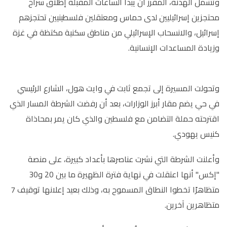
وتشمل الهدنة، المقرر أن يبدأ الساعات المقبلة إطلاق سراح
محتجزين إسرائيليين لدى حماس ومعتقلين فلسطينيين تحتجزهم
إسرائيل، والانسحاب الإسرائيلي من مناطق سكنية مكتظة في غزة
وزيادة المساعدات الإنسانية.
وتحولت المسيرة إلى تجمع ثابت في وايت هول، الشارع الرئيسي
في حي يضم مقار أبرز الوزارات، بعد أن رفضت الشرطة المسار الذي
اقترحته حملة التضامن مع فلسطين والذي كان يمر بمحاذاة
كنيس يهودي.
وأعلنت الشرطة التي نشرت عناصرها بأعداد كبيرة، على منصة
"إكس" أنها اعتقلت في نهاية فترة الظهيرة ما بين 20 و30
متظاهرًا تخطوا النطاق المسموح به، وذلك بعيد إعلانها توقيف 7
متظاهرين آخرين.