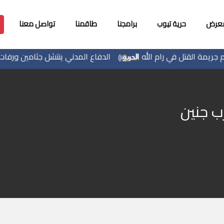
معرض
حرية تيوب
برامجنا
طاقمنا
تواصل معنا
ة القتل في رام الله
الدفاع المدني ينتشل جثامين ورفات 19 شهيداً من تحت أنقاض منزل لعائلة كرم في تل الهوا ويواصل البحث عن مفقودين
ب جنين