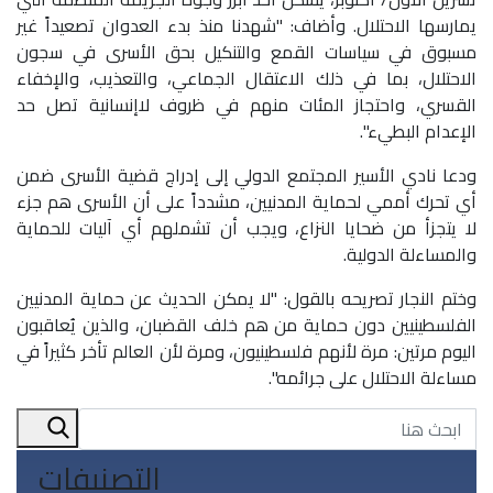
يمارسها الاحتلال. وأضاف: "شهدنا منذ بدء العدوان تصعيداً غير
مسبوق في سياسات القمع والتنكيل بحق الأسرى في سجون
الاحتلال، بما في ذلك الاعتقال الجماعي، والتعذيب، والإخفاء
القسري، واحتجاز المئات منهم في ظروف لاإنسانية تصل حد
الإعدام البطيء".
ودعا نادي الأسير المجتمع الدولي إلى إدراج قضية الأسرى ضمن
أي تحرك أممي لحماية المدنيين، مشدداً على أن الأسرى هم جزء
لا يتجزأ من ضحايا النزاع، ويجب أن تشملهم أي آليات للحماية
والمساءلة الدولية.
وختم النجار تصريحه بالقول: "لا يمكن الحديث عن حماية المدنيين
الفلسطينيين دون حماية من هم خلف القضبان، والذين يُعاقبون
اليوم مرتين: مرة لأنهم فلسطينيون، ومرة لأن العالم تأخر كثيراً في
مساءلة الاحتلال على جرائمه".
التصنيفات