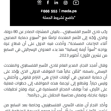
رحّب نادي الأسير الفلسطيني، ، بالبيان المشترك الصادر عن 80 دولة،
والذي وُجّه إلى الأمم المتحدة تزامنًا مع "أسبوع حماية المدنيين
أثناء النزاعات المسلحة"، وأكدت فيه الدول على أن قطاع غزة
يواجه "أسوأ أزمة إنسانية" منذ بدء العدوان الإسرائيلي في السابع
من تشرين الأول/ أكتوبر 2023.
وقال أمجد النجار، المدير العام لنادي الأسير الفلسطيني والمتحدث
الرسمي باسمه: "نثمّن عالياً هذا الموقف الدولي الذي يؤكد على
أن حماية المدنيين في أوقات النزاع هي التزام قانوني وأخلاقي،
وليس خياراً. ونتطلع إلى ترجمة هذه المواقف إلى خطوات فعلية
على الأرض، تبدأ بوقف المجازر المستمرة في غزة، وفتح تحقيقات
دولية عاجلة، وضمان محاسبة الاحتلال على جرائمه".
وأكد النجار أن ملف الأسرى الفلسطينيين، وخاصة بعد السابع من
تشرين الأول/ أكتوبر، يشكّل أحد أبرز وجوه الجريمة المنظمة التي