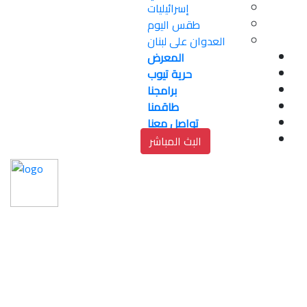
إسرائيليات
طقس اليوم
العدوان على لبنان
المعرض
حرية تيوب
برامجنا
طاقمنا
تواصل معنا
البث المباشر
نادي الأسير الفلسطيني 
يرحب ببيان 80 دولة حول 
حماية المدنيين في غزة 