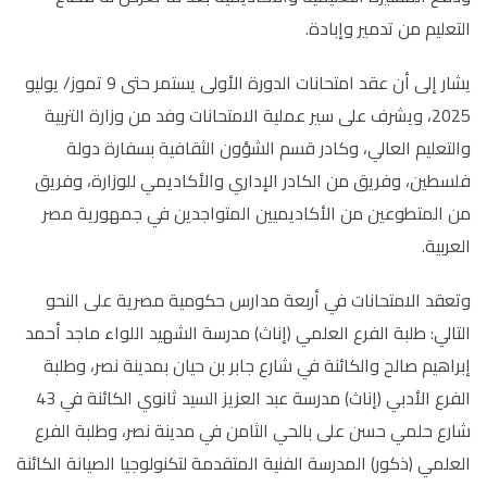
التعليم من تدمير وإبادة.
يشار إلى أن عقد امتحانات الدورة الأولى يستمر حتى 9 تموز/ يوليو
2025، ويشرف على سير عملية الامتحانات وفد من وزارة التربية
والتعليم العالي، وكادر قسم الشؤون الثقافية بسفارة دولة
فلسطين، وفريق من الكادر الإداري والأكاديمي للوزارة، وفريق
من المتطوعين من الأكاديميين المتواجدين في جمهورية مصر
العربية
.
وتعقد الامتحانات في أربعة مدارس حكومية مصرية على النحو
التالي: طلبة الفرع العلمي (إناث) مدرسة الشهيد اللواء ماجد أحمد
إبراهيم صالح والكائنة في شارع جابر بن حيان بمدينة نصر، وطلبة
الفرع الأدبي (إناث) مدرسة عبد العزيز السيد ثانوي الكائنة في 43
شارع حلمي حسن على بالحي الثامن في مدينة نصر، وطلبة الفرع
العلمي (ذكور) المدرسة الفنية المتقدمة لتكنولوجيا الصيانة الكائنة