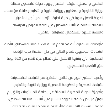
العلمي والعملي، مؤكدا استمرار جهود دولة فلسطين ممثلة
بوزارة الخارجية والمغتربين ووزارة التربية والتعليم وكافة مؤسسات
الدولة للعمل سويا في خلية ادارة الأزمات من أجل استمرار
العملية التعليمية لأبناء فلسطين في كافة المراحل الدراسية
والتيسير عليهم لاستكمال مسارهم العلمي
.
وأوضحت السفارة، أنه قد تقدم قرابة 1650 طالبا فلسطيني لتأدية
امتحانات التوجيهي للعام الحالي في ظل استمرار حرب الإبادة
الجماعية التي يشنها الاحتلال على قطاع غزة لأكثر من 620 يوما
بحق الشعب الفلسطيني.
وأعرب السفير اللوح عن خالص الشكر باسم القيادة الفلسطينية
للقيادة المصرية والحكومة المصرية ووزارة التربية والتعليم،
وأجهزة الدولة المصرية العاملة على كافة المستويات والتي لم
تتوانَ عن بذل كافة الجهود للتيسير على أبناء شعبنا الفلسطيني،
ودفع المسيرة التعليمية والأكاديمية بعد ما تعرض له قطاع