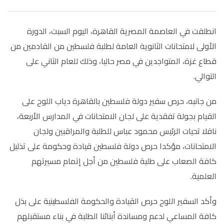
انطلقت في العاصمة المصرية القاهرة، اليوم السبت، الدورة
الأولى لامتحانات الثانوية العامة لطلبة فلسطين من القادمين من
قطاع غزة، المتواجدين في مصر حاليا، وذلك للعام الثاني على
التوالي.
من جانبه، حرص سفير دولة فلسطين بالقاهرة دياب اللوح على
القيام بجولة تفقدية على لجان الامتحانات في المدارس الأربعة،
ناقلا تحيات الرئيس محمود عباس للطلبة والمراقبين ولجان
الامتحانات، مؤكدا حرص دولة فلسطين قيادة وحكومة على تذليل
كافة الصعاب على طلبة فلسطين من أجل إتمام مسيرتهم
العلمية.
وأكد السفير اللوح حرص القيادة والحكومة الفلسطينية على بذل
كافة المساعي لدعم ومساندة أبنائنا الطلبة في بناء مستقبلهم