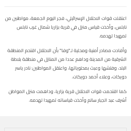
اعتقلت قوات الاحتلال الإسرائيلي، فجر اليوم الجمعة، مواطنين من
نابلس، وأخذت قياس منزل في قرية بزاريا شمال غرب نابلس
تمهيدا لهدمه
.
وأفادت مصادر أمنية ومحلية لـ"وفا" بأن الاحتلال اقتحم المنطقة
الشرقية من المدينة وداهم عددا من المنازل في منطقة بلاطة
البلد، وفتشها وعبث بمحتوياتها، واعتقل المواطنين: نادر ياسر
دويكات، وعلاء أحمد دويكات
.
كما اقتحمت قوات الاحتلال قرية بزاريا، وداهمت منزل المواطن
أشرف عبد الجبار سالم وأخذت قياساته تمهيدا لهدمه
.