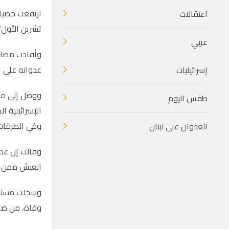
اعتقالات
تشرين الأول/ أكت
عربي
عدوانه على ا
إسرائيليات
طقس اليوم
الإسرائيلية 
وفي الطرقات
العدوان على لبنان
العيش ممن وصلوا المستشف
وفاة، من ضمنهم 107