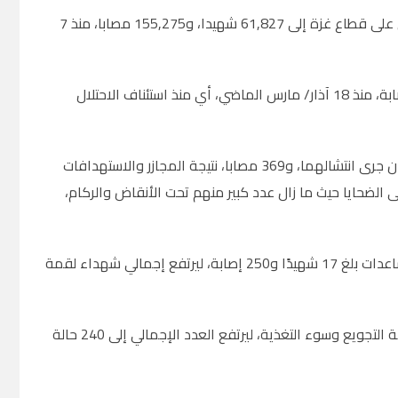
ارتفعت حصيلة حرب الإبادة الجماعية، والعدوان الذي تشنه قوات الاحتلال الإسرائيلي على قطاع غزة إلى 61,827 شهيدا، و155,275 مصابا، منذ 7
وأفادت مصادر طبية، اليوم الجمعة، بأن من بين الحصيلة 10,300 شهيد، و43,234 إصابة، منذ 18 آذار/ مارس الماضي، أي منذ استئناف الاحتلال
ووصل إلى مستشفيات قطاع غزة خلال الـ 24 ساعة الماضية، 51 شهيدا بينهم شهيدان جرى انتشالهما، و369 مصابا، نتيجة المجازر والاستهدافات
الضحايا حيث ما زال عدد كبير منهم تحت الأنقاض والركام،
وقالت إن عدد ما وصل إلى المستشفيات خلال الـ24 ساعة الماضية من شهداء المساعدات بلغ 17 شهيدًا و250 إصابة، ليرتفع إجمالي شهداء لقمة
وسجلت مستشفيات قطاع غزة، خلال الساعات الـ 24 الماضية، حالة وفاة لطفلة، نتيجة التجويع وسوء التغذية، ليرتفع العدد الإجمالي إلى 240 حالة