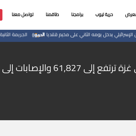
معرض
حرية تيوب
برامجنا
طاقمنا
تواصل معنا
ئيلي يدخل يومه الثاني على مخيم قلنديا
الجريمة الثانية خلال س
 والإصابات إلى 155,275