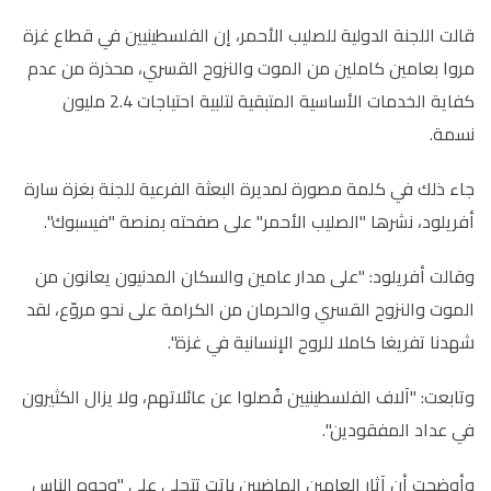
قالت اللجنة الدولية للصليب الأحمر، إن الفلسطينيين في قطاع غزة
مروا بعامين كاملين من الموت والنزوح القسري، محذرة من عدم
كفاية الخدمات الأساسية المتبقية لتلبية احتياجات 2.4 مليون
نسمة.
جاء ذلك في كلمة مصورة لمديرة البعثة الفرعية للجنة بغزة سارة
أفريلود، نشرها "الصليب الأحمر" على صفحته بمنصة "فيسبوك".
وقالت أفريلود: "على مدار عامين والسكان المدنيون يعانون من
الموت والنزوح القسري والحرمان من الكرامة على نحو مروّع، لقد
شهدنا تفريغا كاملا للروح الإنسانية في غزة".
وتابعت: "آلاف الفلسطينيين فُصلوا عن عائلاتهم، ولا يزال الكثيرون
في عداد المفقودين".
وأوضحت أن آثار العامين الماضيين باتت تتجلى على "وجوه الناس