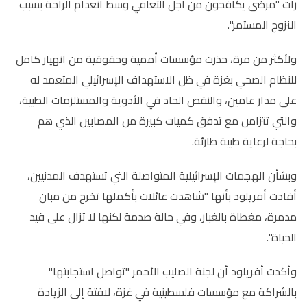
رأت "مرضى يكافحون من أجل التعافي وسط انعدام الراحة بسبب
النزوح المستمر".
ولأكثر من مرة، حذرت مؤسسات أممية وحقوقية من انهيار كامل
للنظام الصحي بغزة في ظل الاستهداف الإسرائيلي المتعمد له
على مدار عامين، والنقص الحاد في الأدوية والمستلزمات الطبية،
والتي تتزامن مع تدفق كميات كبيرة من المصابين الذي هم
بحاجة لرعاية طبية طارئة.
وبشأن الهجمات الإسرائيلية المتواصلة التي تستهدف المدنيين،
أفادت أفريلود بأنها "شاهدت عائلات بأكملها تخرج من مبان
مدمرة، مغطاة بالغبار، وفي حالة صدمة لكنها لا تزال على قيد
الحياة".
وأكدت أفريلود أن لجنة الصليب الأحمر "تواصل استجابتها"
بالشراكة مع مؤسسات فلسطينية في غزة، لافتة إلى الزيادة