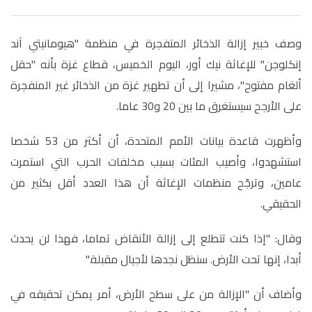
وصف خبير إزالة الذخائر المتفجرة في منظمة "هيومانيتي آند
إنكلوجن" للإغاثة نيك أور، اليوم الخميس، قطاع غزة بأنه "حقل
ألغام مفتوح"، مشيرا إلى أن تطهير غزة من الذخائر غير المنفجرة
على الأرجح سيستغرق ما بين 20 و30 عاما
.
وأظهرت قاعدة بيانات الأمم المتحدة، أن أكثر من 53 شخصا
استشهدوا، وأصيب المئات بسبب مخلفات الحرب التي استمرت
عامين، وترجّح منظمات الإغاثة أن هذا العدد أقل بكثير من
الحقيقي
.
وقال: "إذا كنت تتطلع إلى إزالة الأنقاض تماما، فهذا لن يحدث
أبدا، إنها تحت الأرض. سنظل نجدها لأجيال مقبلة
".
وأضاف أن "الإزالة من على سطح الأرض، أمر يمكن تحقيقه في