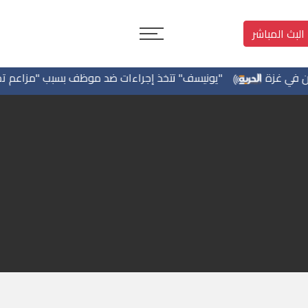
البث المباشر
غزة
"يونيسف" تتخذ إجراءات ضد موظف بسبب "مزاعم تجسس" ل