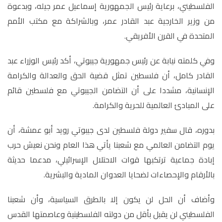
الفلسطيني، برعاية رئيس الجمهورية إسماعيل عمر جيله، وبدعوة
من وزير الخارجية عبد القادر عمر، وبالشراكة مع مكتب الأمم
المتحدة في القرن الأفريقي.
وفي كلمته نيابة عن رئيس جمهورية جيبوتي، أكد رئيس الوزراء عبد
القادر كامل، أن فلسطين تمثل قضية الحق والعدالة والكرامة
الإنسانية، مشددا على أن التضامن الجيبوتي مع فلسطين قائم
على المبادئ العالمية للحرية والكرامة.
بدوره، قال سفير دولة فلسطين لدى جيبوتي رويد أبو عمشة، أن
يوم التضامن العالمي مع شعبنا يأتي هذا العام ونحن نعيش حرب
إبادة جماعية ترتكبها قوات الاحتلال الإسرائيلي، مدعما حديثة
بالأرقام والإحصاءات لضحايا العدوان المادية والبشرية.
وأضاف أن الحل لن يكون إلا بالطرق السياسية، وأن شعبنا
الفلسطيني لن يقبل بأقل من دولته الفلسطينية وعاصمتها القدس