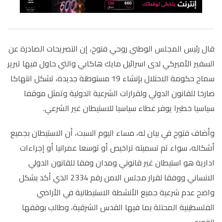
قال رئيس المجلس الوطني روحي فتوح، إن التصريحات الصادرة عن
السفير الأميركي لدى اسرائيل مايك هاكابي والتي حاول فيها تبرير
سماح حكومة الاحتلال بإنشاء 19 مستوطنة جديدة، تشكل انتهاكا
صارخا للقانون الدولي ولقرارات الشرعية الدولية وتمثل موقفا
سياسيا خطيرا يوفر غطاء سياسيا للاستيطان غير الشرعي
.
وأضاف فتوح في بيان له، مساء اليوم السبت، أن الاستيطان بجميع
أشكاله، سواء تم تسميته تراخيص أو توسعا عمرانيا أو إجراءات
ادارية هو استيطان غير قانوني ومدان وفقا للقانون الدولي
الانساني ووفقا لقرار مجلس الامن رقم 2334 الذي أكد بشكل
واضح عدم شرعية جميع الأنشطة الاستيطانية في الأراضي
الفلسطينية المحتلة بما فيها القدس الشرقية، وطالب بوقفها
الفوري
.