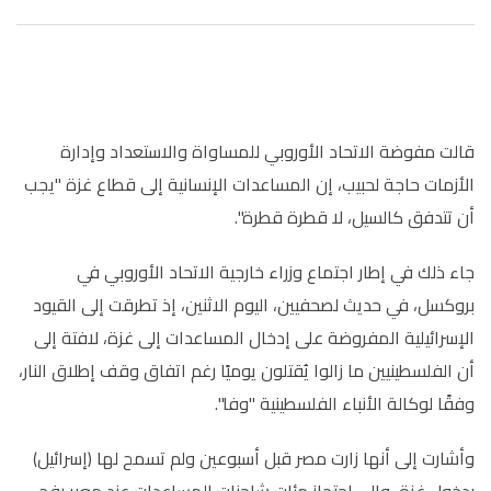
قالت مفوضة الاتحاد الأوروبي للمساواة والاستعداد وإدارة
الأزمات حاجة لحبيب، إن المساعدات الإنسانية إلى قطاع غزة "يجب
أن تتدفق كالسيل، لا قطرة قطرة".
جاء ذلك في إطار اجتماع وزراء خارجية الاتحاد الأوروبي في
بروكسل، في حديث لصحفيين، اليوم الاثنين، إذ تطرقت إلى القيود
الإسرائيلية المفروضة على إدخال المساعدات إلى غزة، لافتة إلى
أن الفلسطينيين ما زالوا يُقتلون يوميًا رغم اتفاق وقف إطلاق النار،
وفقًا لوكالة الأنباء الفلسطينية "وفا".
وأشارت إلى أنها زارت مصر قبل أسبوعين ولم تسمح لها (إسرائيل)
بدخول غزة، وإلى احتجاز مئات شاحنات المساعدات عند معبر رفح