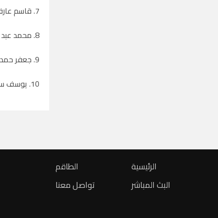
7. قاسم عارف عصافرة
8. محمد عبد الباسط حروب
9. جعفر حمدي الزعتري
10. يوسف سعيد زهور
الرئيسية
الطاقم
البث المباشر
تواصل معنا