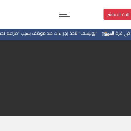
البث المباشر
ة
"يونيسف" تتخذ إجراءات ضد موظف بسبب "مزاعم تجسس" لص