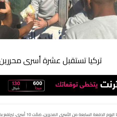
تركيا تستقبل عشرة أسرى محررين 
لسابعة من الأسرى المحررين، ضمّت 10 أسرى، ليرتفع بذلك عدد الأسرى الذين استقبلتهم حتى الآن إلى 59 أسيرًا محررًا.