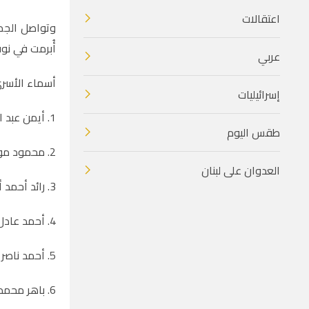
اعتقالات
وتواصل الجمه
أُبرمت في نوفمبر/تشرين الثاني 2024، برعاي
عربي
أسماء الأسرى
إسرائيليات
1. أيمن عبد المجيد سدر
طقس اليوم
2. محمود موسى عيسى
العدوان على لبنان
3. رائد أحمد أبو ضاهر
4. أحمد عادل سعادة
5. أحمد ناصر الشرباتي
6. باهر محمد بدر