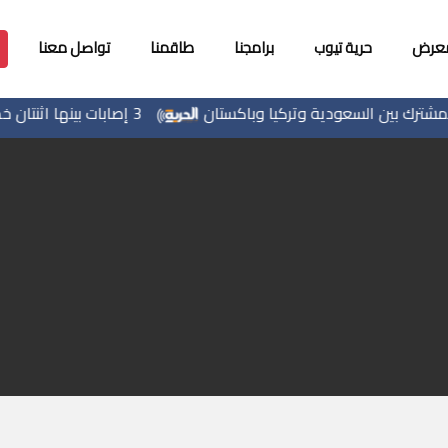
معرض
حرية تيوب
برامجنا
طاقمنا
تواصل معنا
 بين السعودية وتركيا وباكستان
3 إصابات بينها اثنتان خطيرتان إثر تعرضهم للطعن في الطيبة داخل أراضي 48