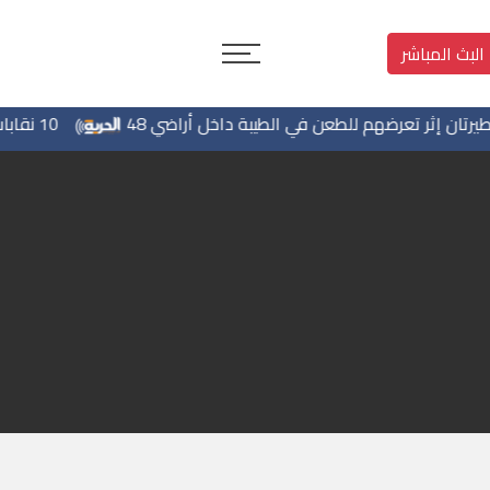
البث المباشر
10 نقابات تطالب بيرنهام بوقف استخدام أمريكا للقواعد البريطانية في حرب إيران