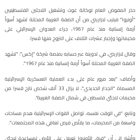
حذر المفوض العام لوكالة غوث وتشغيل اللاجئين الفلسطينيين
"أونروا" فيليب لازاريني من أن الضفة الغربية المحتلة تشهد أسوأ
أزمة إنسانية منذ عام 1967، جراء العدوان الإسرائيلي على
مخيماتها وإجبار عشرات الآلاف على النزوح منها قسرا
.
وقال لازاريني، في تدوينة عبر حسابه بمنصة شركة "إكس": "تشهد
الضفة الغربية المحتلة أسوأ أزمة إنسانية منذ عام 1967"
.
وأضاف: "بعد مرور عام على بدء العملية العسكرية الإسرائيلية
المسماة "الجدار الحديدي"، لا يزال 33 ألف شخص نازح قسرا من
مخيمات لاجئي فلسطين في شمال الضفة الغربية".
وتابع: "في الوقت نفسه، تواصل القوات الإسرائيلية هدم مساحات
واسعة من المخيمات، ما يقلّص فرص تعافي هذه المجتمعات"
.
وأشار إلى أن "فرق الأونروا تعمل على الأرض لمساعدة لاجئي