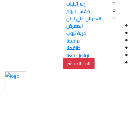
إسرائيليات
طقس اليوم
العدوان على لبنان
المعرض
حرية تيوب
برامجنا
طاقمنا
تواصل معنا
البث المباشر
رغم شكاوى المواطنين- 
المالية: الغاز متوفر 
بكميات كافية ولا داعي 