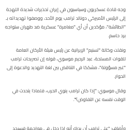
وجه قادة عسكريون وسياسيون في إيران تحذيرات شديدة اللهجة
إلى الرئيس الأميركي دونالد ترامب يوم الأحد، ووصفوا تهديداته بـ
"الطائشة"، مؤكدين أن أي "مغامرة" عسكرية ضد طهران ستواجه
برد حاسم.
ونقلت وكالة "تسنيم" الإيرانية عن رئيس هيئة الأركان العامة
للقوات المسلحة، عبد الرحيم موسوي، قوله إن تصريحات ترامب
"غير مسؤولة"، مشككا في التناقض بين لغة التهديد والدعوة إلى
الحوار.
وقال موسوي: "إذا كان ترامب ينوي الحرب، فلماذا يتحدث في
الوقت نفسه عن التفاوض؟".
وأضاف: "على ترامب أن يدرك أنه إذا دخل في مواجهة فسيجد