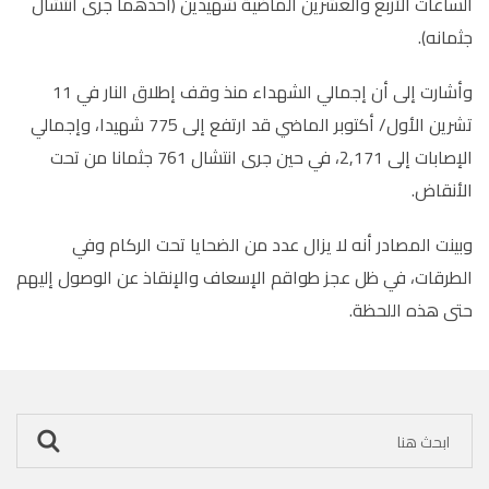
الساعات الأربع والعشرين الماضية شهيدين (أحدهما جرى انتشال
جثمانه).
وأشارت إلى أن إجمالي الشهداء منذ وقف إطلاق النار في 11
تشرين الأول/ أكتوبر الماضي قد ارتفع إلى 775 شهيدا، وإجمالي
الإصابات إلى 2,171، في حين جرى انتشال 761 جثمانا من تحت
الأنقاض
.
وبينت المصادر أنه لا يزال عدد من الضحايا تحت الركام وفي
الطرقات، في ظل عجز طواقم الإسعاف والإنقاذ عن الوصول إليهم
حتى هذه اللحظة
.