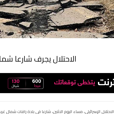
الاحتلال يجرف شارعا شم
احتلال الإسرائيلي، مساء اليوم الاثنين، شارعا في بلدة رافات شمال غر