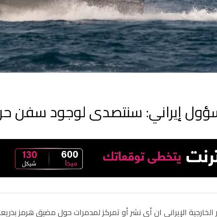
ول إيراني: سنتصدى لوجود سفن حربي
ر الخارجية الإيراني ان أي نشر أو تمركز لمدمرات حول مضيق هرمز بذري