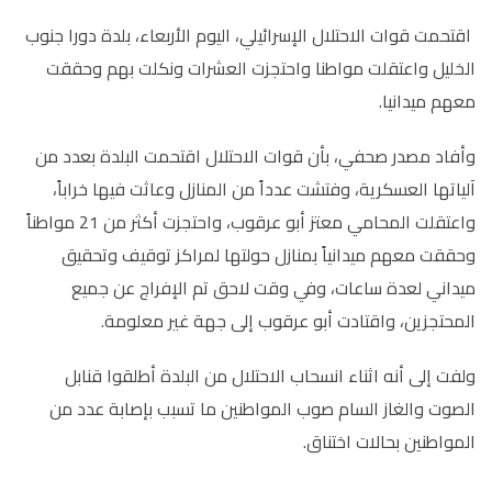
اقتحمت قوات الاحتلال الإسرائيلي، اليوم الأربعاء، بلدة دورا جنوب
الخليل واعتقلت مواطنا واحتجزت العشرات ونكلت بهم وحققت
معهم ميدانيا
.
وأفاد مصدر صحفي، بأن قوات الاحتلال اقتحمت البلدة بعدد من
آلياتها العسكرية، وفتشت عدداً من المنازل وعاثت فيها خراباً،
واعتقلت المحامي معتز أبو عرقوب، واحتجزت أكثر من 21 مواطناً
وحققت معهم ميدانياً بمنازل حولتها لمراكز توقيف وتحقيق
ميداني لعدة ساعات، وفي وقت لاحق تم الإفراج عن جميع
المحتجزين، واقتادت أبو عرقوب إلى جهة غير معلومة
.
ولفت إلى أنه اثناء انسحاب الاحتلال من البلدة أطلقوا قنابل
الصوت والغاز السام صوب المواطنين ما تسبب بإصابة عدد من
المواطنين بحالات اختناق.