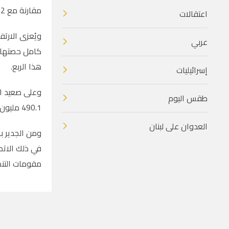
مقارنة مع 6.2 مليون دولار لذات الفترة من العام 2025، أي بارتفاع نسبته
اعتقالات
ويُعزى الارتف
عربي
كامل حصتها ف
هذا الربع.
إسرائيليات
طقس اليوم
490.1 مليون دولار، منها 479.8 مليون دولار حقوق لمساهمي باديكو
العدوان على لبنان
ومن الجدير ب
في ذلك الاتصا
مقومات التنم