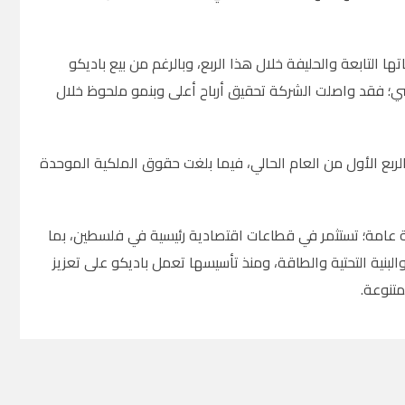
ا التابعة والحليفة
خلال هذا الربع، وبالرغم من بيع باديكو
ضي
؛
فقد واصلت الشركة تحقيق أرباح أعلى وبنمو ملحوظ خلال
دات الموحدة 709.6 مليون دولار في نهاية الربع الأول من العام الحالي، فيما بلغت حقوق الملكية الموحدة
ة عامة؛ تستثمر في قطاعات اقتصادية رئيسية في فلسطين، بما
البنية التحتية والطاقة، ومنذ تأسيسها تعمل باديكو على تعزيز
متنوعة
.