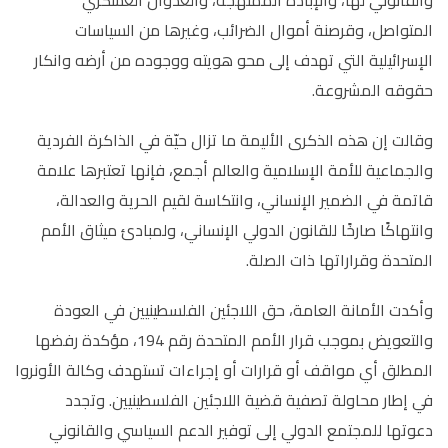
المتواصل، وقرصنة أموال الضرائب، وغيرها من السياسات
الإسرائيلية التي تهدف إلى محو هويته ووجوده من أرضه وانكار
حقوقه المشروعة.
وقالت إن هذه الذكرى الأليمة ما تزال حيّة في الذاكرة الفردية
والجماعية للأمة الإسلامية والعالم أجمع، فإنها تعتبرها علامة
قاتمة في الضمير الإنساني، وانتكاسة لقيم الحرية والعدالة،
وانتهاكًا صارخًا للقانون الدولي الإنساني، ولمبادئ ميثاق الأمم
المتحدة وقراراتها ذات الصلة.
وأكدت الأمانة العامة، حق اللاجئين الفلسطينيين في العودة
والتعويض بموجب قرار الأمم المتحدة رقم 194، مؤكدة رفضها
المطلق أي مواقف أو قرارات أو إجراءات تستهدف وكالة الأونروا
في إطار محاولة تصفية قضية اللاجئين الفلسطينيين. وتجدد
دعوتها للمجتمع الدولي إلى توفير الدعم السياسي والقانوني