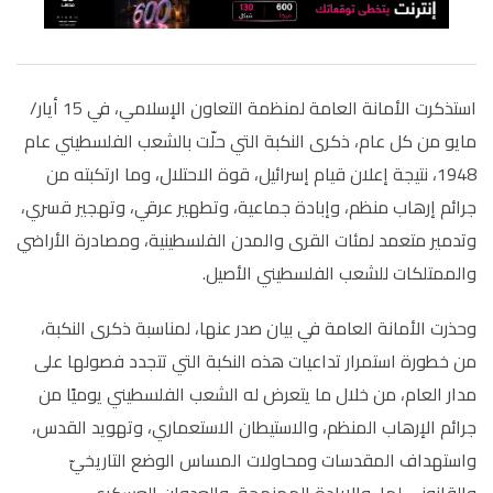
استذكرت الأمانة العامة لمنظمة التعاون الإسلامي، في 15 أيار/
مايو من كل عام، ذكرى النكبة التي حلّت بالشعب الفلسطيني عام
1948، نتيجة إعلان قيام إسرائيل، قوة الاحتلال، وما ارتكبته من
جرائم إرهاب منظم، وإبادة جماعية، وتطهير عرقي، وتهجير قسري،
وتدمير متعمد لمئات القرى والمدن الفلسطينية، ومصادرة الأراضي
والممتلكات للشعب الفلسطيني الأصيل.
وحذرت الأمانة العامة في بيان صدر عنها، لمناسبة ذكرى النكبة،
من خطورة استمرار تداعيات هذه النكبة التي تتجدد فصولها على
مدار العام، من خلال ما يتعرض له الشعب الفلسطيني يوميًا من
جرائم الإرهاب المنظم، والاستيطان الاستعماري، وتهويد القدس،
واستهداف المقدسات ومحاولات المساس الوضع التاريخيّ
والقانوني لها، والإبادة الممنهجة، والعدوان العسكري