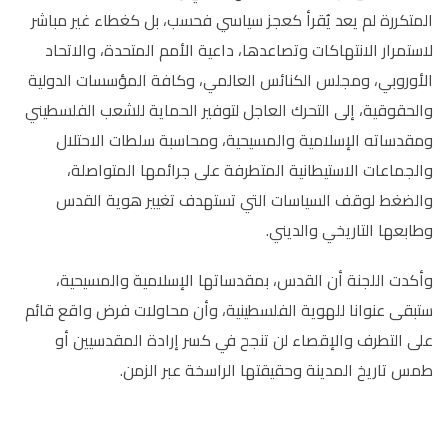
المتكررة لم يعد يُقرأ كعجز سياسي فحسب، بل كغطاء غير مباشر
لاستمرار الانتهاكات وتصاعدها، داعية الأمم المتحدة، والاتحاد
الأوروبي، ومجلس الكنائس العالمي، وكافة المؤسسات الدولية
والحقوقية، إلى التحرك العاجل لتوفير الحماية للشعب الفلسطيني
ومقدساته الإسلامية والمسيحية، ومحاسبة سلطات الاحتلال
والجماعات الاستيطانية المتطرفة على جرائمها المتواصلة،
والضغط لوقف السياسات التي تستهدف تغيير هوية القدس
وطابعها التاريخي والديني
.
وأكدت اللجنة أن القدس، بمقدساتها الإسلامية والمسيحية،
ستبقى عنوانا للهوية الفلسطينية، وأن محاولات فرض واقع قائم
على التطرف والإقصاء لن تنجح في كسر إرادة المقدسيين أو
طمس تاريخ المدينة وحقيقتها الراسخة عبر الزمن
.