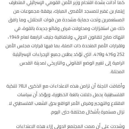
كما أدانت بشدة اقتحام وزير الأمن القومي الإسرائيلي المتطرف
إيتمار بن غفير للمسجد الأقصى المبارك، برفقة مجموعات من
المستعمرين وتحت حماية مشددة من قوات الاحتلال، وما رافق
ذلك من استفزازات ومحاولات فرض وقائع جديدة بالقوة، في
انتهاك صارخ للقانون الدولي، ولاتفاقية جنيف الرابعة لعام 1949،
ولقرارات الأمم المتحدة ذات الصلة، بما فيها قرارات مجلس الأمن
252 و476 و478، التي تؤكد بطلان جميع الإجراءات الإسرائيلية
الرامية إلى تغيير الوضع القانوني والتاريخي لمدينة القدس
المحتلة
.
وأضافت اللجنة أن تزامن هذه الاعتداءات مع الذكرى الـ78 للنكبة
الفلسطينية يحمل دلالات بالغة الخطورة، ويؤكد أن سياسات
الاقتلاع والتهجير وفرض الأمر الواقع بحق الشعب الفلسطيني لا
تزال مستمرة بأشكال مختلفة حتى اليوم
.
وشددت على أن صمت المجتمع الدولي إزاء هذه الاعتداءات