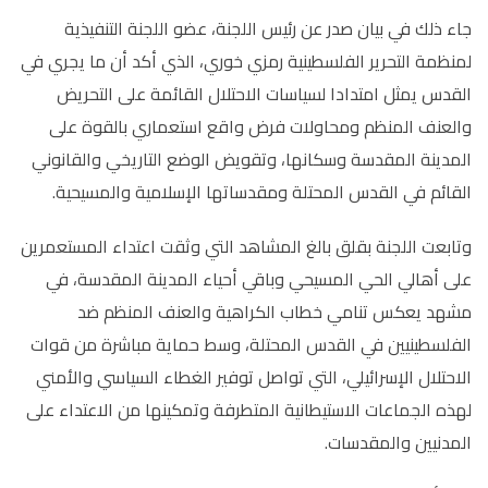
جاء ذلك في بيان صدر عن رئيس اللجنة، عضو اللجنة التنفيذية
لمنظمة التحرير الفلسطينية رمزي خوري، الذي أكد أن ما يجري في
القدس يمثل امتدادا لسياسات الاحتلال القائمة على التحريض
والعنف المنظم ومحاولات فرض واقع استعماري بالقوة على
المدينة المقدسة وسكانها، وتقويض الوضع التاريخي والقانوني
القائم في القدس المحتلة ومقدساتها الإسلامية والمسيحية
.
وتابعت اللجنة بقلق بالغ المشاهد التي وثقت اعتداء المستعمرين
على أهالي الحي المسيحي وباقي أحياء المدينة المقدسة، في
مشهد يعكس تنامي خطاب الكراهية والعنف المنظم ضد
الفلسطينيين في القدس المحتلة، وسط حماية مباشرة من قوات
الاحتلال الإسرائيلي، التي تواصل توفير الغطاء السياسي والأمني
لهذه الجماعات الاستيطانية المتطرفة وتمكينها من الاعتداء على
المدنيين والمقدسات
.