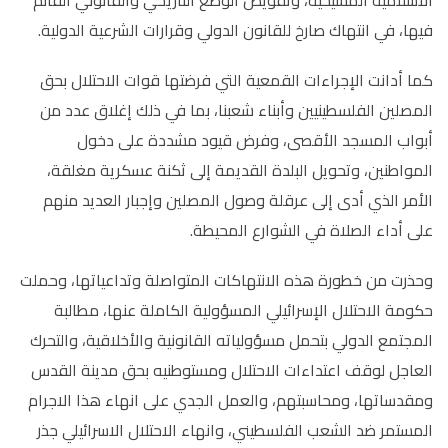
فيها، في انتهاك صارخ للقانون الدولي وقرارات الشرعية الدولية.
كما أدانت الإجراءات القمعية التي فرضتها قوات الاحتلال بحق
المصلين الفلسطينيين وأبناء شعبنا، بما في ذلك إغلاق عدد من
أبواب المسجد الأقصى، وفرض قيود مشددة على دخول
المواطنين، وتحويل البلدة القديمة إلى ثكنة عسكرية مغلقة،
الأمر الذي أدى إلى عرقلة وصول المصلين وإجبار العديد منهم
على أداء الصلاة في الشوارع المحيطة.
وحذرت من خطورة هذه الانتهاكات المتواصلة وتداعياتها، وحملت
حكومة الاحتلال الإسرائيلي المسؤولية الكاملة عنها، مطالبة
المجتمع الدولي بتحمل مسؤولياته القانونية والأخلاقية، والتحرك
العاجل لوقف اعتداءات الاحتلال ومستوطنيه بحق مدينة القدس
ومقدساتها، ومحاسبتهم، والعمل الجدي على انهاء هذا الاجرام
المستمر ضد الشعب الفلسطيني، وانهاء الاحتلال الاسرائيلي جذر