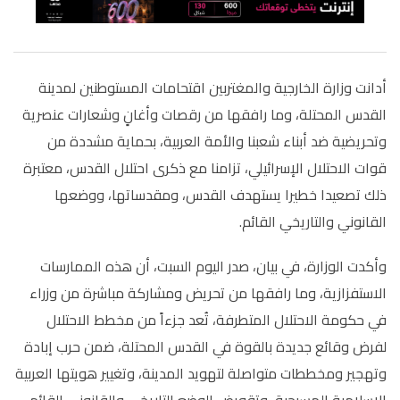
أدانت وزارة الخارجية والمغتربين اقتحامات المستوطنين لمدينة
القدس المحتلة، وما رافقها من رقصات وأغانٍ وشعارات عنصرية
وتحريضية ضد أبناء شعبنا والأمة العربية، بحماية مشددة من
قوات الاحتلال الإسرائيلي، تزامنا مع ذكرى احتلال القدس، معتبرة
ذلك تصعيدا خطيرا يستهدف القدس، ومقدساتها، ووضعها
القانوني والتاريخي القائم.
وأكدت الوزارة، في بيان، صدر اليوم السبت، أن هذه الممارسات
الاستفزازية، وما رافقها من تحريض ومشاركة مباشرة من وزراء
في حكومة الاحتلال المتطرفة، تُعد جزءاً من مخطط الاحتلال
لفرض وقائع جديدة بالقوة في القدس المحتلة، ضمن حرب إبادة
وتهجير ومخططات متواصلة لتهويد المدينة، وتغيير هويتها العربية
الاسلامية المسيحية، وتقويض الوضع التاريخي والقانوني القائم