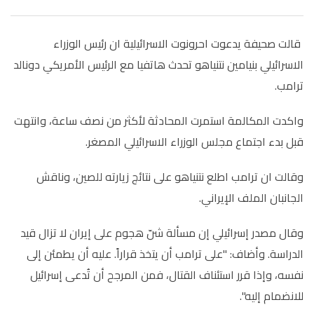
قالت صحيفة يدعوت احرونوت الاسرائيلية ان رئيس الوزراء
الاسرائيلي بنيامين نتنياهو تحدث هاتفيا مع الرئيس الأمريكي دونالد
ترامب.
واكدت المكالمة استمرت المحادثة لأكثر من نصف ساعة، وانتهت
قبل بدء اجتماع مجلس الوزراء الاسرائيلي المصغر.
وقالت ان ترامب اطلع نتنياهو على نتائج زيارته للصين، وناقش
الجانبان الملف الإيراني.
وقال مصدر إسرائيلي إن مسألة شنّ هجوم على إيران لا تزال قيد
الدراسة. وأضاف: "على ترامب أن يتخذ قراراً. عليه أن يطمئن إلى
نفسه، وإذا قرر استئناف القتال، فمن المرجح أن تُدعى إسرائيل
للانضمام إليه".