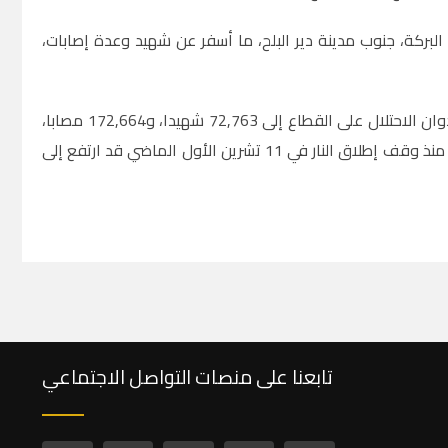
ركة، جنوب مدينة دير البلح، ما أسفر عن شهيد وعدة إصابات،
وكانت مصادر طبية في قطاع غزة أعلنت في وقت سابق من اليوم، ارتفاع حصيلة عدوان الاحتلال على القطاع إلى 72,763 شهيدا، و172,664 مصابا،
منذ بدء العدوان في السابع من تشرين الأول 2023، مشيرة إلى أن إجمالي الشهداء منذ وقف إطلاق النار في 11 تشرين الأول الماضي قد ارتفع إلى
تابعنا على منصات التواصل الاجتماعي