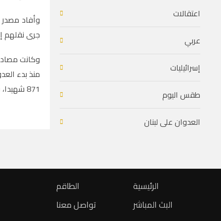
اعتقالات
وأفاد مصدر ص
جرى نقلهم إ
عربي
إسرائيليات
871 شهيدا، وإجمالي الإصابات إلى 2,562، فيما جرى انتشال 776 جثمانا.
طقس اليوم
العدوان على لبنان
الرئيسية
الطاقم
البث المباشر
تواصل معنا