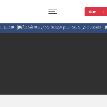
البث المباشر
ضانات في ولاية آسام الهندية تودي بـ98 شخصاً
الاحتلال يتوغل 