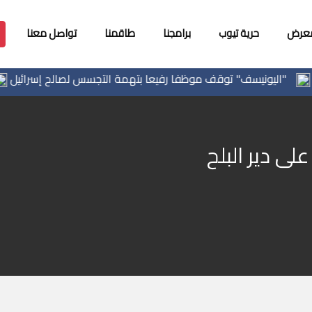
معرض
حرية تيوب
برامجنا
طاقمنا
تواصل معنا
اليونيسف" توقف موظفا رفيعا بتهمة التجسس لصالح إسرائيل
الفي
ى دير البلح