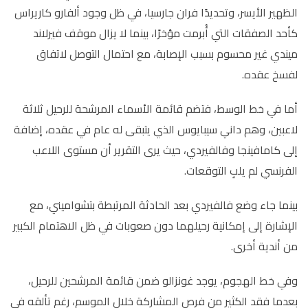
الظهير الأيسر، وتحديدًا فران جارسيا، في ظل وجود ألفارو كاريراس
كأحد الصفقات التي أُبرمت مؤخرًا، بينما لا يزال موقف فيرلاند
ميندي غير محسوم بسبب الإصابة، مع احتمال التوصل لاتفاق
لفسخ عقده.
أما في خط الوسط، فتضم قائمة الأسماء المرشحة للرحيل ثلاثة
لاعبين، وهم داني سيبايوس الذي يتبقى له عام في عقده، إضافة
إلى كامافينجا وفالفيردي، حيث يرى التقرير أن مستوى اللاعب
الفرنسي لم يلبِ التوقعات.
بينما جاء وضع فالفيردي بعد الحادثة المرتبطة بتشواميني، مع
الإشارة إلى إمكانية رحيلهما دون صعوبات في ظل الاهتمام الكبير
من أندية أخرى.
وفي خط الهجوم، يوجد غونزالو ضمن قائمة المرشحين للرحيل،
بعدما فقد الكثير من فرص المشاركة خلال الموسم، رغم تألقه في