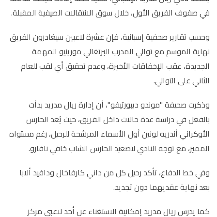
في صفوف الفريق الأول، خلال سوق الانتقالات الصيفية المقبلة.
وحسب تقارير صحفية إسبانية، فإن عشرة لاعبين سيغادرون الفريق
نهاية الموسم مع توالي المدرب البرتغالي مورينيو المهمة
الجديدة، عقب الإخفاقات الأخيرة، وعدم تحقيق أي لقب للعام
الثاني على التوالي.
وذكرت صحيفة "موندو ديبورتيفو"، أن إدارة ريال مدريد بدأت
بالفعل في دراسة عدة حالات داخل الفريق، حيث يُعد الحارس
الأوكراني أندريه لونين أول الأسماء المرشحة للرحيل، رغم مستواه
المميز، مع توجه النادي لتصعيد الحارس الشاب خافي نافارو.
وفي خط الدفاع، تأكد رحيل كل من داني كارفاخال ودافيد ألابا
بعد نهاية عقديهما دون تجديد.
كما يدرس ريال مدريد إمكانية الاستغناء عن أحد لاعبي مركز