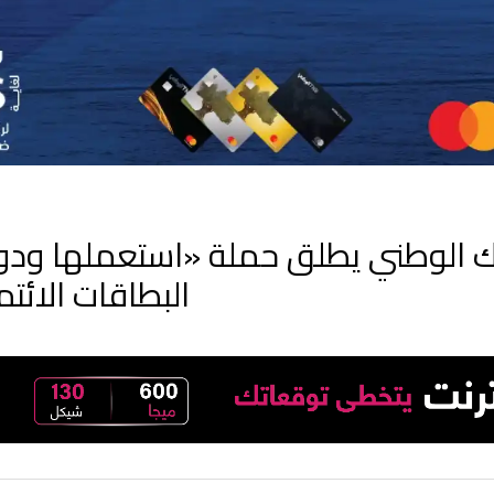
نك الوطني يطلق حملة «استعملها ود
البطاقات الائتم