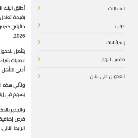
أطلق البنك ا
اعتقالات
عربي
2026.
إسرائيليات
يتأهل للدخول 
طقس اليوم
عمليات شراء 
أدنى للتأهل
العدوان على لبنان
وتأتي هذه ال
يسهم في زياد
والجدير بالذ
فرص إضافية 
الرابط التالي: