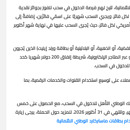
ئتمانية، تتيح لهم فرصة الدخول في سحب للفوز بجوائز نقدية
نفاق الشهري عبر البطاقة وبسقف 1400 دولار أمريكي لكل فائز. ويجري السحب شهريًا على اسمَي فائزَين، إضافةً إلى
ين بقيمة تعادل إجمالي الإنفاق خلال مدة الحملة وبسقف 7000 دولار أمريكي لكل فائز، حيث يُجرى السحب عليها في نهاية شهر أكتوبر
 أو الذهبية، أو البلاتينية أو بطاقة ورلد إيليت) الذين يُجرون
المحلية والإقليمية والدولية، أو عبر المتاجر الإلكترونية، شريطة إنفاق 200 دولار شهريا كحد
ملاء على توسيع استخدام القنوات والخدمات الرقمية، بما
ة للبنك الوطني التأهل للدخول في السحب، مع الحصول على خمس
ي 31 أكتوبر 2026.
للمزيد حول الحملة، يرجى زيارة
ام بطاقات ماستركارد الوطني الائتمانية