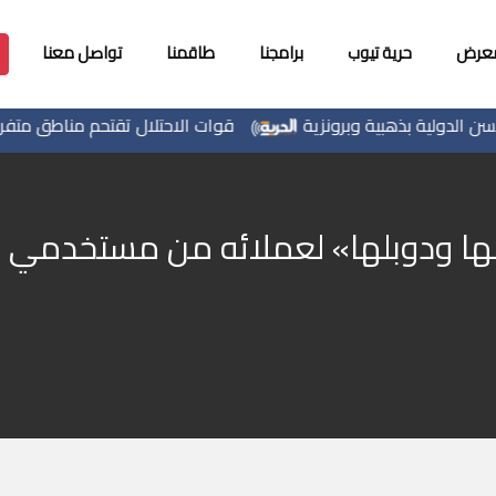
معرض
حرية تيوب
برامجنا
طاقمنا
تواصل معنا
لية بذهبية وبرونزية
قوات الاحتلال تقتحم مناطق متفرقة بالض
ا ودوبلها» لعملائه من مستخدمي الب