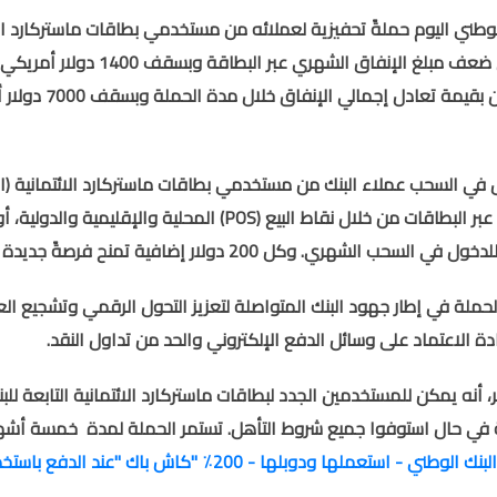
لوطني اليوم حملةً تحفيزية لعملائه من مستخدمي بطاقات ماستركارد الا
بقيمة تعادل ضعف مبلغ الإ
جائزتَين كبرت
في السحب عملاء البنك من مستخدمي بطاقات ماستركارد الائتمانية (الفضية،
عبر البطاقات من خلال نقاط البيع
(POS)
 للدخول في السحب
الشهري
. وكل 200 دولار إضافية تمنح فرصةً جديدة للدخول في السحب.
حملة في إطار جهود البنك المتواصلة لتعزيز التحول الرقمي وتشجيع الع
ة الاعتماد على وسائل الدفع الإلكتروني والحد من تداول النقد
.
كر، أنه يمكن للمستخدمين الجدد لبطاقات ماستركارد الائتمانية التابع
في حال استوفوا جميع شروط التأهل.
تستمر الحملة لمدة خمسة أشهر، وتنتهي ف
البنك الوطني - استعملها ودوبلها - 200٪؜
"
كاش باك
"
عند الدفع باستخد