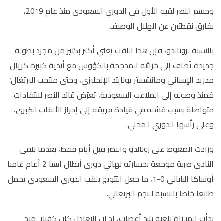
وحسم النصر لقبه الأول في الدوري السعودي منذ عام 2019،
بفارق نقطتين عن الهلال الوصيف.
بالنسبة لرونالدو، فإن هذا اللقب يعني أكثر بكثير من مجرد بطولة
جديدة تُضاف إلى خزائنه المدججة بالكؤوس مع أندية كبيرة كريال
مدريد الإسباني ومانشستر يونايتد الإنجليزي، وحتى منتخب البرتغال؛
فمنذ وصوله إلى الملاعب السعودية، تعرّض قائد النصر لانتقادات
متواصلة بسبب فشله في قيادة فريقه إلى إحراز الألقاب الكبرى،
وعلى رأسها الدوري المحلي.
وزادت الضغوط على رونالدو والنصر قبل أيام فقط، بعدما تلقى
النادي ضربة موجعة بخسارته نهائي دوري أبطال آسيا 2 أمام غامبا
أوساكا الياباني 0-1، ما جعل التتويج بلقب الدوري السعودي يحمل
طابعا خاصا بالنسبة للنجم البرتغالي.
بدأت المباراة بلعبة شد أعصاب، إذ إن التعادل كان كفيلا بمنح