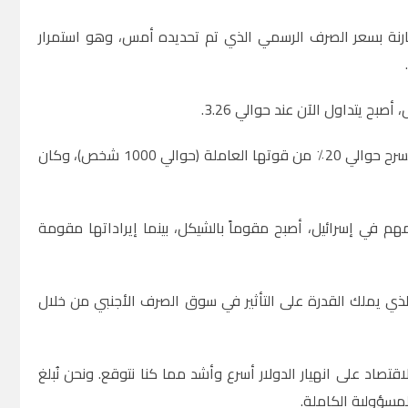
الدولار عند حوالي 2.80 شيكل، بانخفاض قدره 3 أغورات مقارنة بسعر الصرف الرسمي الذي تم تحديده أمس، وهو استمرار
و أعلن الرئيس التنفيذي لشركة Wix، أفيشاي أفراهامي، أمس رسميًا أن الشركة ستسرح حوالي 20٪ من قوتها العاملة (حوالي 1000 شخص)، وكان
في إسرائيل، أصبح مقوماً بالشيكل، بينما إيراداتها مقومة
 الذي يملك القدرة على التأثير في سوق الصرف الأجنبي من خلال
قتصاد على انهيار الدولار أسرع وأشد مما كنا نتوقع. ونحن نُبلغ
مسؤولية الكاملة.