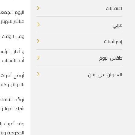
اعتقالات
مباشر لانهيار
عربي
وفي الوقت نفسه، انخ
إسرائيليات
طقس اليوم
أحد الأسباب ا
العدوان على لبنان
أوضح أفراها
بالدولار. وك
تُوجَّه الان
شراء الدولارا
وقد أعربت راب
الحكومة وبنك