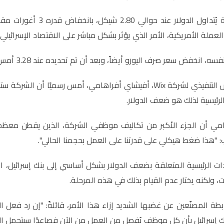
اليوم الجمعة يُتداول 
 العملة الأمريكية، الأمر الذي يؤثر بشكل مباشر على الاقتصاد الإسرائيلي.
فض سعر صرف اليورو أيضاً، وبعد أن تم تحديده عند 3.28 أمس، أصبح يتداول الآن عند حوالي 3.26.
لرئيسية لذلك هو ضعف الدولار.
مي أن الجزء الأكبر من تكاليف موظفي الشركة، الذين يقطن معظمهم 
تب: "هذا ضغط هيكلي على قدرتنا على العمل بحجمنا الحالي".
تقادات الرئيسية المتعلقة بضعف الدولار بشكل أساسي إلى بنك إسرائيل،
ت، ولكنه يختار عدم القيام بذلك في هذه المرحلة.
طة المصنّعين عن غضبها الشديد إزاء هذا الأمر، قائلةً: "إن رد فعل الا
 إسرائيل بأن كل موظف يُفصل من العمل من الآن فصاعدًا سيتحمل ال