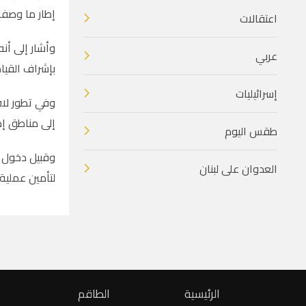
إطار ما وصفه 
اعتقالات
وأشار إلى أن
عربي
بإشراف القياد
إسرائيليات
وفي تطور لاف
إلى مناطق إض
طقس اليوم
وقبيل دخول ا
العدوان على لبنان
لتأمين عملية 
الرئيسية
الطاقم