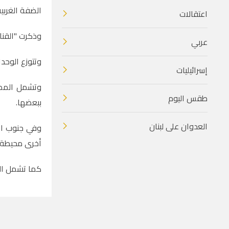
الضفة الغربية
اعتقالات
وذكرت "القناة 7" العبرية، أن هذه الخطوة تأتي ضمن خطة حكومية أوسع لتعزيز البنية التخطيطية للمشروع الاستيطاني وتو
عربي
وتتوزع الوحد
إسرائيليات
وتشمل المصاد
طقس اليوم
ببعضها.
العدوان على لبنان
وفي جنوب ال
أخرى محيطة ب
كما تشمل الق