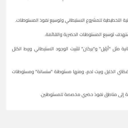
تستهدف توسيع المستوطنات الحضرية والقائمة.
مثل "أرئيل" و"بركان" لتثبيت الوجود الاستيطاني وربط الكتل
فظتي الخليل وبيت لحم، ومنها مستوطنة "سنسانة" ومستوطنات
عوية إلى مناطق نفوذ حضري مخصصة للمستوطنين.