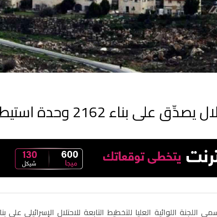
ق على بناء 2162 وحدة استيطانية جديدة شمال وجنوب الضفة