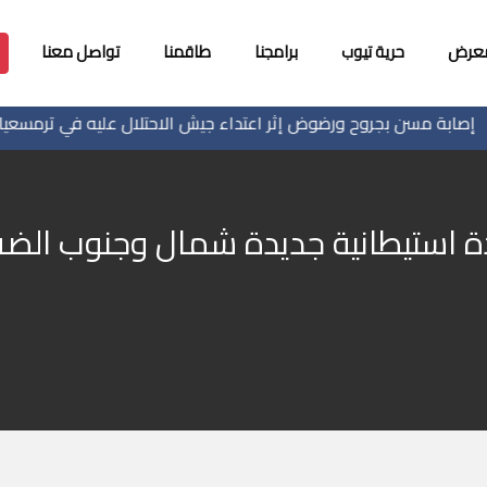
معرض
حرية تيوب
برامجنا
طاقمنا
تواصل معنا
مسن بجروح ورضوض إثر اعتداء جيش الاحتلال عليه في ترمسعيا